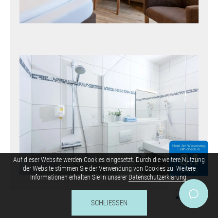
Hotel Am Wiesenweg
l 24h check-in
8.1
Auf dieser Website werden Cookies eingesetzt. Durch die weitere Nutzung
der Website stimmen Sie der Verwendung von Cookies zu. Weitere
Sehr gut
Informationen erhalten Sie in unserer
Datenschutzerklärung
.
2200 echte
Gästebewertungen
SCHLIESSEN